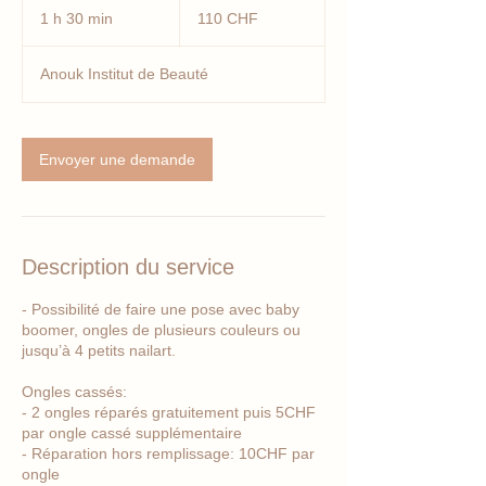
francs
1 h 30 min
1
110 CHF
suisses
3
0
Anouk Institut de Beauté
m
i
n
Envoyer une demande
Description du service
- Possibilité de faire une pose avec baby
boomer, ongles de plusieurs couleurs ou
jusqu’à 4 petits nailart.
Ongles cassés:
- 2 ongles réparés gratuitement puis 5CHF
par ongle cassé supplémentaire
- Réparation hors remplissage: 10CHF par
ongle