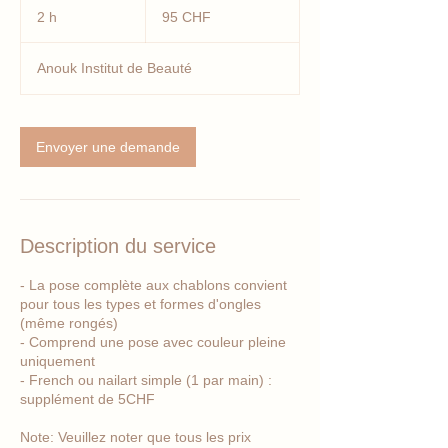
francs
2 h
2
95 CHF
suisses
h
Anouk Institut de Beauté
Envoyer une demande
Description du service
- La pose complète aux chablons convient
pour tous les types et formes d'ongles
(même rongés)
- Comprend une pose avec couleur pleine
uniquement
- French ou nailart simple (1 par main) :
supplément de 5CHF
Note: Veuillez noter que tous les prix