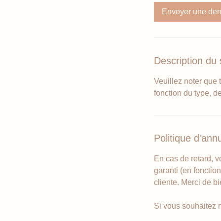
i
Envoyer une de
n
Description du 
Veuillez noter que 
fonction du type, d
Politique d'annu
En cas de retard, v
garanti (en fonctio
cliente. Merci de bi
Si vous souhaitez m