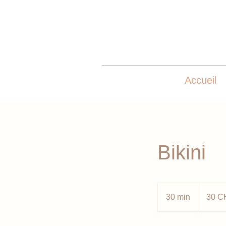
Accueil
Bikini
30
francs
30 min
3
30 C
suisses
0
m