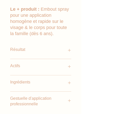
Le + produit :
Embout spray
pour une application
homogène et rapide sur le
visage & le corps pour toute
la famille (dès 6 ans).
Résultat
100% Fini invisible sur la peau
Actifs
100% Peau douce, hydratée et
confortable
100% Bronzage uniforme et
Complexe de filtres organiques
Ingrédients
sublimé
clean nouvelle génération
+109% d’Hydratation après 1H
Action protectrice
Algue de Méditerranée boostée en
Aqua (Water). Diisopropyl Sebacate.
Gestuelle d'application
caroténoïdes
Butyl Methoxydibenzoylmethane.
professionnelle
Action anti-âge & sublimatrice de
Ethylhexyl Triazone. Caprylic/Capric
bronzage
Triglyceride. Cetearyl Ethylhexanoate.
Bien agiter avant emploi.