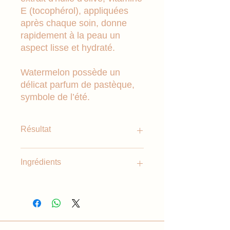
E (tocophérol), appliquées
après chaque soin, donne
rapidement à la peau un
aspect lisse et hydraté.
Watermelon possède un
délicat parfum de pastèque,
symbole de l’été.
Résultat
Sans HEMA : Formulée pour éviter
Ingrédients
les réactions allergiques.
Hydratation intense : Nourrit
Simmondsia Chinesis Seed Oil,
profondément les cuticules pour les
Panthenon, Glycerin, Olea Europaea
garder douces et saines.
Fruit Oil, Tocopherol, Riboflavin,
CI77491, CI77492, CI42090.
Ingrédients de haute qualité :