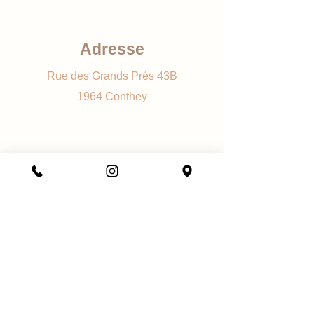
Composants premium pour un soin
optimal.
Adresse
Arômes délicats : Plusieurs senteurs
agréables pour une expérience
Rue des Grands Prés 43B
sensorielle.
1964 Conthey
Application facile : Flacon pratique
avec applicateur roll-on ou dropper.
Vegan et cruelty-free : Respectueux
des animaux et de l'environnement.
Utilisation quotidienne : Idéale pour
Téléphone
un soin quotidien des cuticules
+41 78 884 43 08