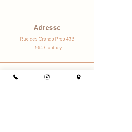
CI77491, CI77492, CI42090.
Ingrédients de haute qualité :
Composants premium pour un soin
optimal.
Adresse
Arômes délicats : Plusieurs senteurs
agréables pour une expérience
Rue des Grands Prés 43B
sensorielle.
1964 Conthey
Application facile : Flacon pratique
avec applicateur roll-on ou dropper.
Vegan et cruelty-free : Respectueux
des animaux et de l'environnement.
Utilisation quotidienne : Idéale pour
Téléphone
un soin quotidien des cuticules
+41 78 884 43 08