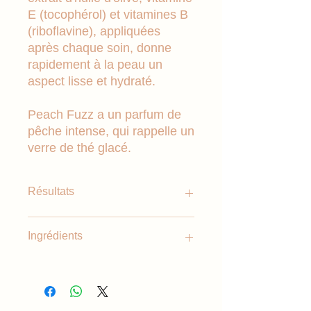
E (tocophérol) et vitamines B
(riboflavine), appliquées
après chaque soin, donne
rapidement à la peau un
aspect lisse et hydraté.
Peach Fuzz a un parfum de
pêche intense, qui rappelle un
verre de thé glacé.
Résultats
Sans HEMA : Formulée pour éviter
Ingrédients
les réactions allergiques.
Hydratation intense : Nourrit
Simmondsia Chinesis Seed Oil,
profondément les cuticules pour les
Panthenon, Glycerin, Olea Europaea
garder douces et saines.
Fruit Oil, Tocopherol, Riboflavin,