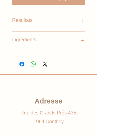
Résultats
Lait de chèvre: Hydrate, adoucit,
Ingrédients
restaure, soulage et équilibre le
PH.
Huile de coco: Nourrit, apaise,
Water, sorbic sugar alcohol, coconut
diminue les inflammations et
(Cocos NUCIFERA) oil, stearic acid,
protège.
lauric acid, glycerol, goat milk extract,
Charbon: Absorbe les impuretés,
hydrogenated olive oil, charcoal,
purifie, régénère et antibactérien.
sodium, hydroxide, tocopherol
(vitamin E), flavor.
Adresse
Rue des Grands Prés 43B
1964 Conthey