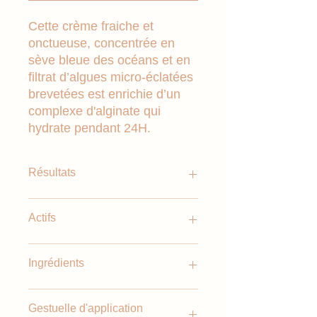
Cette crème fraiche et
onctueuse, concentrée en
sève bleue des océans et en
filtrat d’algues micro-éclatées
brevetées est enrichie d’un
complexe d'alginate qui
hydrate pendant 24H.
Résultats
Sensation de confort immédiat à la
Actifs
peau
Bonus d’hydratation après 24H
Disparition des sensations de
Sève Bleue des Océans
Ingrédients
tiraillement et de déshydratation
14 fois plus riche en Silicium que
l’Eau de Mer, 12 fois plus
concentrée en Manganèse, 8 fois
Aqua (Water). Glycerin. Propanediol.
Gestuelle d'application
plus dosée en Zinc.
Octyldodecanol. Prunus Amygdalus