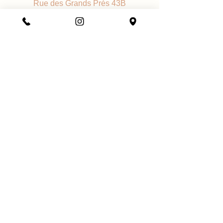
Rue des Grands Prés 43B
Citrate.
1964 Conthey
Les listes d’ingrédients entrant dans
la composition des produits de notre
marque sont régulièrement mises à
jour. Avant d’utiliser un produit de
notre marque, vous êtes invités à lire
la liste d’ingrédients figurant sur son
emballage.
Téléphone
+41 78 884 43 08
E-mail
anouk.berthouzoz@gmail.com