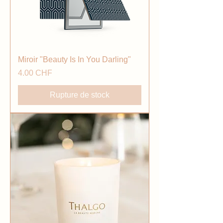
Miroir "Beauty Is In You Darling"
Prix
4.00 CHF
Rupture de stock