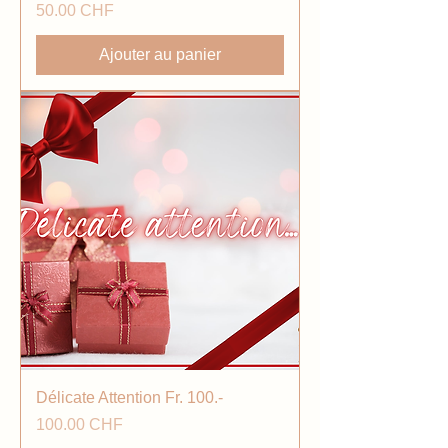
Prix
50.00 CHF
Ajouter au panier
Délicate Attention Fr. 100.-
Prix
100.00 CHF