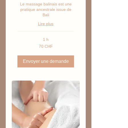
Le massage balinais est une
pratique ancestrale issue de
Bali
Lire plus
1 h
70
70 CHF
francs
suisses
Envoyer une demande