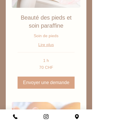
Beauté des pieds et
soin paraffine
Soin de pieds
Lire plus
1 h
70
70 CHF
francs
suisses
Envoyer une demande