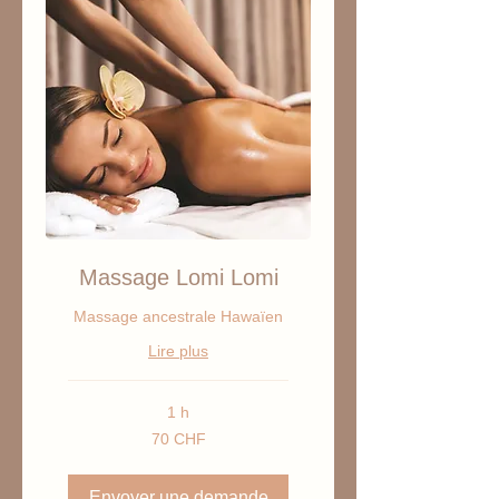
Massage Lomi Lomi
Massage ancestrale Hawaïen
Lire plus
1 h
70
70 CHF
francs
suisses
Envoyer une demande