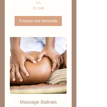
1 h
70
70 CHF
francs
suisses
Envoyer une demande
Massage Balinais